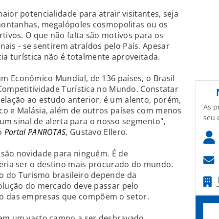
ior potencialidade para atrair visitantes, seja
, montanhas, megalópoles cosmopolitas ou os
rtivos. O que não falta são motivos para os
onais - se sentirem atraídos pelo País. Apesar
ia turística não é totalmente aproveitada.
m Econômico Mundial, de 136 países, o Brasil
Competitividade Turística no Mundo. Constatar
lação ao estudo anterior, é um alento, porém,
As p
co e Malásia, além de outros países com menos
seu 
r um sinal de alerta para o nosso segmento",
o
Portal PANROTAS
, Gustavo Ellero.
 são novidade para ninguém. É de
deria ser o destino mais procurado do mundo.
o do Turismo brasileiro depende da
volução do mercado deve passar pelo
 das empresas que compõem o setor.
tem um vasto campo a ser desbravado,