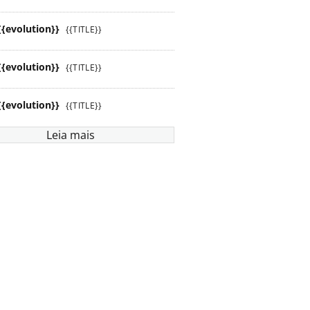
{{evolution}}
{{TITLE}}
{{evolution}}
{{TITLE}}
{{evolution}}
{{TITLE}}
Leia mais