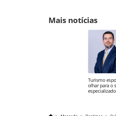
Para compartilhar esse conteúdo, por 
Mais notícias
https://www.panrotas.com.br/merca
turismo-deve-ir-alem-do-poder-publ
página. Todo o conteúdo produzido 
brasileira sobre direito autoral. N
PANROTAS Editora (copyright@panro
Turismo espo
olhar para o
especializado