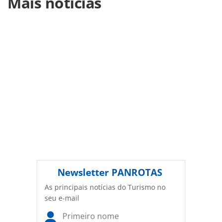
Mais notícias
https://www.panrotas.com.br/mercado/destinos/2020/03/d
amplia-medidas-e-fecha-lojas-e-resorts-nos-estados-
unidos_171839.html ou as ferramentas oferecidas na
página. Todo o conteúdo produzido pela PANROTAS
Editora é protegido pela legislação brasileira sobre direito
autoral. Não reproduza o conteúdo sem autorização da
PANROTAS Editora (copyright@panrotas.com.br).
Newsletter
PANROTAS
As principais notícias do Turismo no
seu e-mail