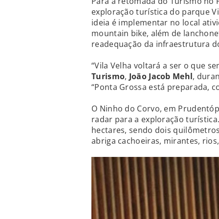
Para a retomada do Turismo no P
exploração turística do parque Vi
ideia é implementar no local ativ
mountain bike, além de lanchonete
readequação da infraestrutura d
“Vila Velha voltará a ser o que s
Turismo
,
João Jacob Mehl
, duran
“Ponta Grossa está preparada, co
O Ninho do Corvo, em Prudentóp
radar para a exploração turística
hectares, sendo dois quilômetros 
abriga cachoeiras, mirantes, rio