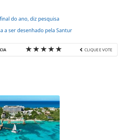
final do ano, diz pesquisa
a a ser desenhado pela Santur
CIA
CLIQUE E VOTE
favor utilize o link
do/destinos/2020/08/turismo-do-parana-aposta-
2.html ou as ferramentas oferecidas na página.
ROTAS Editora é protegido pela legislação
ão reproduza o conteúdo sem autorização da
tas.com.br).