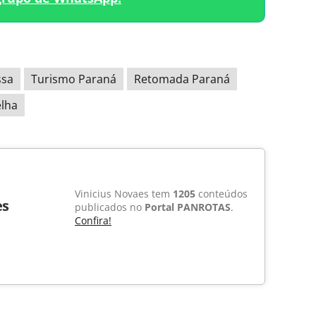
ssa
Turismo Paraná
Retomada Paraná
elha
Vinicius Novaes tem
1205
conteúdos
es
publicados no
Portal PANROTAS
.
Confira!