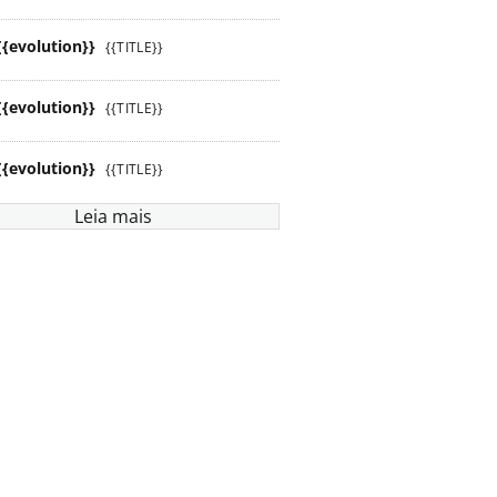
{{evolution}}
{{TITLE}}
{{evolution}}
{{TITLE}}
{{evolution}}
{{TITLE}}
Leia mais