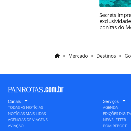
Secrets Impre
exclusividad
bonitas do M
Mercado
Destinos
Go
Canais
Serviços
TODAS AS NOTÍCIAS
AGENDA
NOTÍCIAS MAIS LIDAS
EDIÇÕES DIGITA
AGÊNCIAS DE VIAGENS
NEWSLETTER
AVIAÇÃO
BOM REPORT