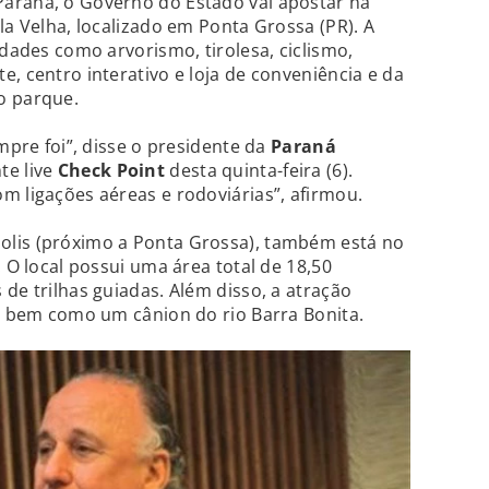
araná, o Governo do Estado vai apostar na
la Velha, localizado em Ponta Grossa (PR). A
idades como arvorismo, tirolesa, ciclismo,
, centro interativo e loja de conveniência e da
o parque.
empre foi”, disse o presidente da
Paraná
te live
Check Point
desta quinta-feira (6).
m ligações aéreas e rodoviárias”, afirmou.
olis (próximo a Ponta Grossa), também está no
. O local possui uma área total de 18,50
de trilhas guiadas. Além disso, a atração
s, bem como um cânion do rio Barra Bonita.