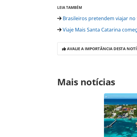
LEIA TAMBÉM
Brasileiros pretendem viajar no 
Viaje Mais Santa Catarina começ
AVALIE A IMPORTÂNCIA DESTA NOTÍ
Para compartilhar esse conteúdo, por 
Mais notícias
https://www.panrotas.com.br/merca
em-novas-atracoes-e-roteiros_17569
Todo o conteúdo produzido pela PAN
brasileira sobre direito autoral. N
PANROTAS Editora (copyright@panro