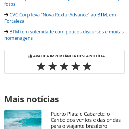
fotos
CVC Corp leva "Nova RexturAdvance" ao BTM, em
Fortaleza
BTM tem solenidade com poucos discursos e muitas
homenagens
AVALIE A IMPORTÂNCIA DESTA NOTÍCIA
Para compartilhar esse conteúdo, por favor utilize o link
Mais notícias
https://www.panrotas.com.br/mercado/destinos/2021/10/
12-pessoas-e-oito-empresas-suica-e-destaque-no-
btm_185120.html ou as ferramentas oferecidas na página.
Puerto Plata e Cabarete: o
Todo o conteúdo produzido pela PANROTAS Editora é
Caribe dos ventos e das ondas
protegido pela legislação brasileira sobre direito autoral.
para o viajante brasileiro