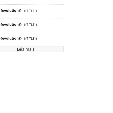
{{evolution}}
{{TITLE}}
{{evolution}}
{{TITLE}}
{{evolution}}
{{TITLE}}
Leia mais