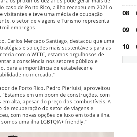
 para os próximos dez anos pode gerar mais de
 caso de Porto Rico, a ilha recebeu em 2021 o
e visitantes e teve uma média de ocupação
ente, o setor de viagens e Turismo representa
0 mil empregos.
ico, Carlos Mercado Santiago, destacou que uma
tratégias e soluções mais sustentáveis para as
arceria com o WTTC, estamos orgulhosos de
tar a consciência nos setores público e
o, para a importância de estabelecer e
abilidade no mercado.”
dor de Porto Rico, Pedro Pierluisi, aproveitou
o. “Estamos em um boom de construções, com
 em alta, apesar do preço dos combustíveis. A
o de recuperação do setor de viagens e
ceu, com novas opções de luxo em toda a ilha.
e somos uma ilha LGBTQIA+ friendly."