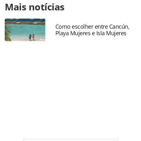
Mais notícias
https://www.panrotas.com.br/mercado/destinos/2022/08/
sp-adia-inicio-da-cobranca-da-taxa-ambiental-a-
turistas_191248.html ou as ferramentas oferecidas na
página. Todo o conteúdo produzido pela PANROTAS
Como escolher entre Cancún,
Playa Mujeres e Isla Mujeres
Editora é protegido pela legislação brasileira sobre direito
autoral. Não reproduza o conteúdo sem autorização da
PANROTAS Editora (copyright@panrotas.com.br).