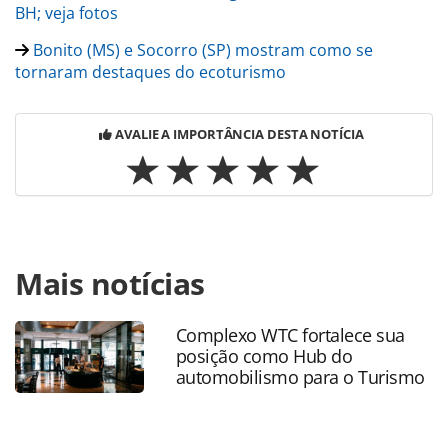
BH; veja fotos
Bonito (MS) e Socorro (SP) mostram como se
tornaram destaques do ecoturismo
AVALIE A IMPORTÂNCIA DESTA NOTÍCIA
Para compartilhar esse conteúdo, por favor utilize o link
Mais notícias
https://www.panrotas.com.br/mercado/destinos/2023/06/
grosso-do-sul-tera-mais-uma-rota-
gastronomica_197680.html ou as ferramentas oferecidas
Complexo WTC fortalece sua
na página. Todo o conteúdo produzido pela PANROTAS
posição como Hub do
Editora é protegido pela legislação brasileira sobre direito
automobilismo para o Turismo
autoral. Não reproduza o conteúdo sem autorização da
PANROTAS Editora (copyright@panrotas.com.br).