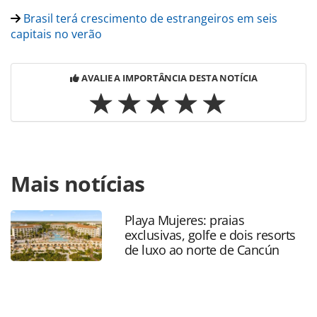
Brasil terá crescimento de estrangeiros em seis
capitais no verão
AVALIE A IMPORTÂNCIA DESTA NOTÍCIA
Para compartilhar esse conteúdo, por favor utilize o link
Mais notícias
https://www.panrotas.com.br/mercado/destinos/2024/01/br
e-pais-mais-seguro-da-america-do-sul-para-viajar-em-2024-
diz-estudo_202338.html ou as ferramentas oferecidas na
Playa Mujeres: praias
página. Todo o conteúdo produzido pela PANROTAS
exclusivas, golfe e dois resorts
Editora é protegido pela legislação brasileira sobre direito
de luxo ao norte de Cancún
autoral. Não reproduza o conteúdo sem autorização da
PANROTAS Editora (copyright@panrotas.com.br).