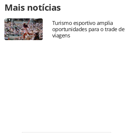
Mais notícias
https://www.panrotas.com.br/mercado/destinos/2024/03/s
al-realiza-acao-promocional-no-forum-panrotas-
2024_203796.html ou as ferramentas oferecidas na página.
Turismo esportivo amplia
Todo o conteúdo produzido pela PANROTAS Editora é
oportunidades para o trade de
protegido pela legislação brasileira sobre direito autoral.
viagens
Não reproduza o conteúdo sem autorização da PANROTAS
Editora (copyright@panrotas.com.br).