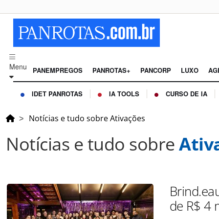
Menu
PANEMPREGOS
PANROTAS+
PANCORP
LUXO
AG
IDET PANROTAS
IA TOOLS
CURSO DE IA
Notícias e tudo sobre Ativações
Notícias e tudo sobre
Ativ
Brind.ea
de R$ 4 