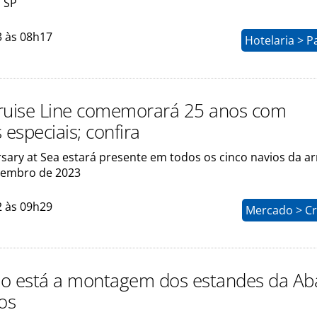
 SP
3 às 08h17
Hotelaria > P
ruise Line comemorará 25 anos com
 especiais; confira
ersary at Sea estará presente em todos os cinco navios da 
tembro de 2023
2 às 09h29
Mercado > Cr
o está a montagem dos estandes da Ab
tos