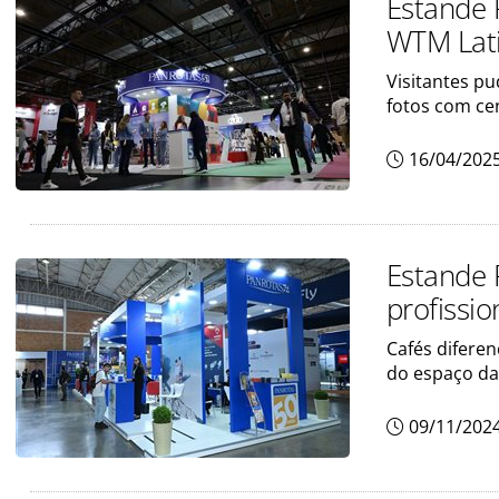
Estande 
WTM Lat
Visitantes pu
fotos com ce
16/04/202
Estande 
profissio
Cafés diferen
do espaço d
09/11/202