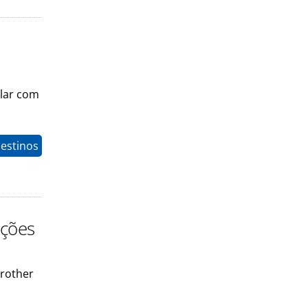
ular com
estinos
ações
Brother