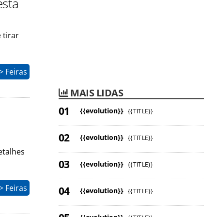
esta
 tirar
 Feiras
MAIS LIDAS
{{evolution}}
{{TITLE}}
{{evolution}}
{{TITLE}}
etalhes
{{evolution}}
{{TITLE}}
 Feiras
{{evolution}}
{{TITLE}}