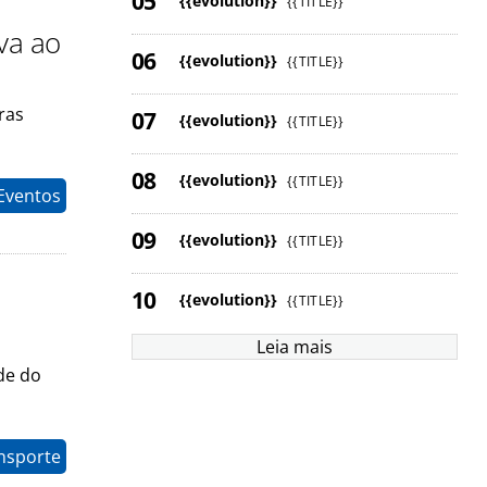
{{evolution}}
{{TITLE}}
va ao
{{evolution}}
{{TITLE}}
ras
{{evolution}}
{{TITLE}}
{{evolution}}
{{TITLE}}
 Eventos
{{evolution}}
{{TITLE}}
{{evolution}}
{{TITLE}}
Leia mais
ade do
nsporte