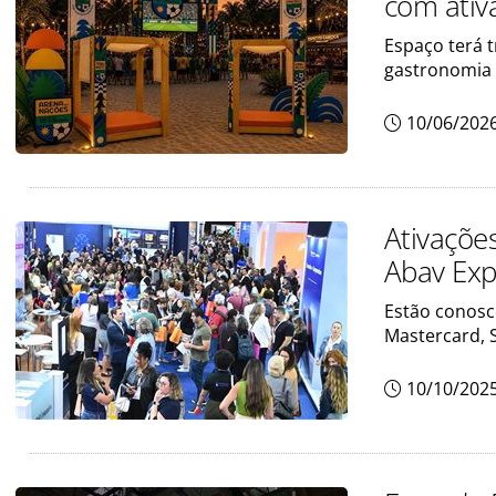
com ativ
Espaço terá t
gastronomia
10/06/202
Ativaçõe
Abav Exp
Estão conosco
Mastercard, S
10/10/202