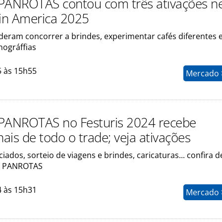
PANROTAS contou com três ativações n
in America 2025
deram concorrer a brindes, experimentar cafés diferentes e
nográffias
5 às 15h55
Mercado >
PANROTAS no Festuris 2024 recebe
nais de todo o trade; veja ativações
ciados, sorteio de viagens e brindes, caricaturas... confira d
a PANROTAS
4 às 15h31
Mercado >