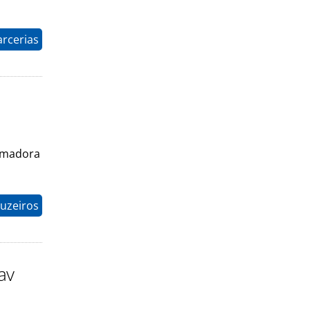
arcerias
armadora
uzeiros
av