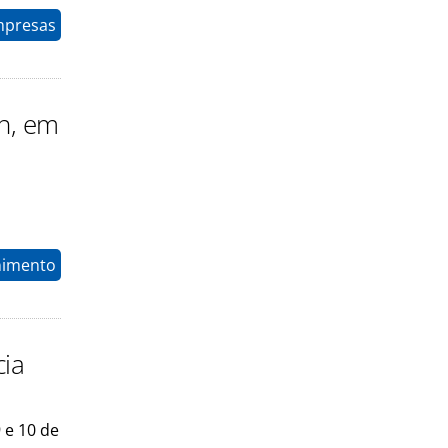
mpresas
wn, em
nimento
cia
9 e 10 de