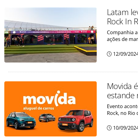
Latam le
Rock In R
Companhia aér
ações de mar
12/09/202
Movida é
estande n
Evento aconte
Rock, no Rio 
10/09/202