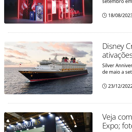
setembro em
18/08/202
Disney C
ativações
Silver Anniv
de maio a se
23/12/202
Veja com
Expo; fo