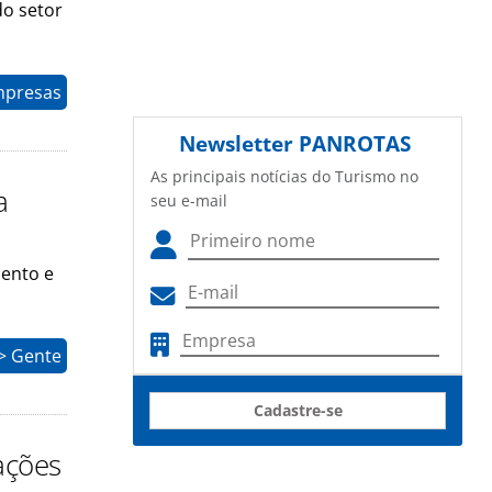
do setor
mpresas
Newsletter
PANROTAS
As principais notícias do Turismo no
a
seu e-mail
mento e
> Gente
Cadastre-se
ações