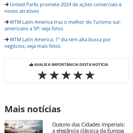
United Parks promete 2024 de ações comerciais e
novos atrativos
WTM Latin America traz o melhor do Turismo sul-
americano a SP; veja fotos
WTM Latin America: 1º dia tem alta busca por
negócios; veja mais fotos
AVALIE A IMPORTÂNCIA DESTA NOTÍCIA
Para compartilhar esse conteúdo, por favor utilize o link
Mais notícias
https://www.panrotas.com.br/mercado/destinos/2024/04/v
mexicano-eletronico-custara-us-10-e-sera-pratico-adianta-
empresaria_204811.html ou as ferramentas oferecidas na
Outono das Cidades Imperiais:
página. Todo o conteúdo produzido pela PANROTAS
a elegância clássica da Europa