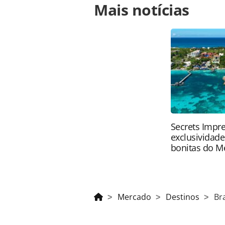
Mais notícias
https://www.panrotas.com.br/merca
parceiros-em-sao-paulo-fotos_20819
Todo o conteúdo produzido pela PAN
brasileira sobre direito autoral. N
PANROTAS Editora (copyright@panro
Secrets Impre
exclusividad
bonitas do M
Mercado
Destinos
Br