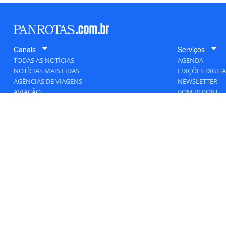
Canais
Serviços
TODAS AS NOTÍCIAS
AGENDA
NOTÍCIAS MAIS LIDAS
EDIÇÕES DIGITA
AGÊNCIAS DE VIAGENS
NEWSLETTER
AVIAÇÃO
BOM REPORT
BLOGOSFERA
DESTINOS
GENTE
HOTELARIA
MERCADO
PANCORP
PANROTAS+
VIAGENS DE LUXO
VÍDEOS
Todos os direitos reservados a PANRO