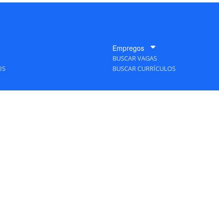
Empregos
BUSCAR VAGAS
IS
BUSCAR CURRÍCULOS
A Empresa
QUEM SOMOS
PUBLICIDADE
POLÍTICAS DE PRIVACIDADE
MAPA DO SITE
TAS Editora - Ver.
Friday, August 7, 2026 6:34:07 PM -03:00:00 - Builder 2026.6.2.1
/ Layou