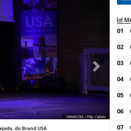
MA
PANROTAS / Filip Calixto
Tejeda, do Brand USA