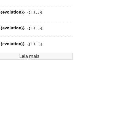
{{evolution}}
{{TITLE}}
{{evolution}}
{{TITLE}}
{{evolution}}
{{TITLE}}
Leia mais