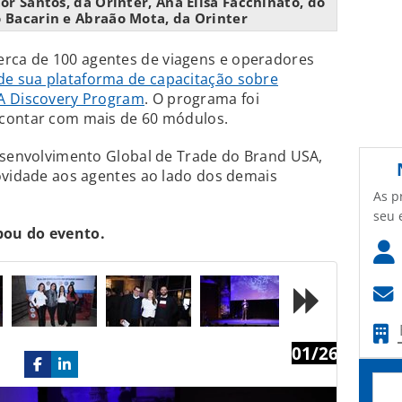
or Santos, da Orinter, Ana Elisa Facchinato, do
o Bacarin e Abraão Mota, da Orinter
erca de 100 agentes de viagens e operadores
e sua plataforma de capacitação sobre
SA Discovery Program
. O programa foi
 contar com mais de 60 módulos.
Desenvolvimento Global de Trade do Brand USA,
ovidade aos agentes ao lado dos demais
As p
seu 
pou do evento.
01/26
Next