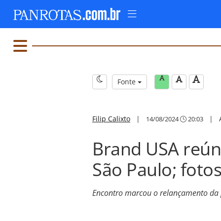
Fonte
Filip Calixto
|
|
14/08/2024
20:03
Brand USA reún
São Paulo; foto
Encontro marcou o relançamento da 