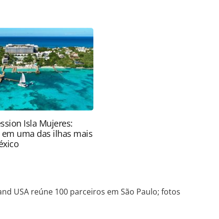
do/destinos/2024/08/brand-usa-reune-100-
9.html ou as ferramentas oferecidas na página.
ROTAS Editora é protegido pela legislação
ão reproduza o conteúdo sem autorização da
tas.com.br).
ssion Isla Mujeres:
e em uma das ilhas mais
éxico
and USA reúne 100 parceiros em São Paulo; fotos