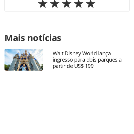
Para compartilhar esse conteúdo, por favor utilize o link
Mais notícias
https://www.panrotas.com.br/mercado/destinos/2024/08/
e-maranhao-estudam-ampliar-promocao-dos-lencois-e-
mais-destinos_207774.html ou as ferramentas oferecidas
Walt Disney World lança
na página. Todo o conteúdo produzido pela PANROTAS
ingresso para dois parques a
Editora é protegido pela legislação brasileira sobre direito
partir de US$ 199
autoral. Não reproduza o conteúdo sem autorização da
PANROTAS Editora (copyright@panrotas.com.br).