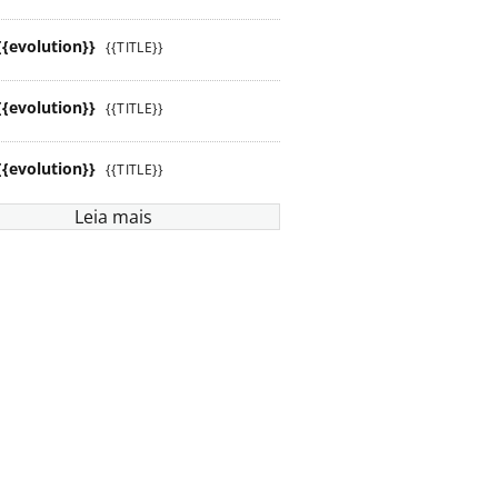
{{evolution}}
{{TITLE}}
{{evolution}}
{{TITLE}}
{{evolution}}
{{TITLE}}
Leia mais