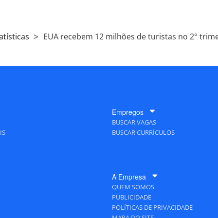
atísticas
EUA recebem 12 milhões de turistas no 2° trimes
Empregos
BUSCAR VAGAS
IS
BUSCAR CURRÍCULOS
A Empresa
QUEM SOMOS
PUBLICIDADE
POLÍTICAS DE PRIVACIDADE
MAPA DO SITE