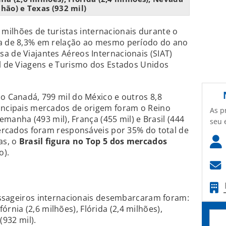
lhão) e Texas (932 mil)
milhões de turistas internacionais durante o
ta de 8,3% em relação ao mesmo período do ano
a de Viajantes Aéreos Internacionais (SIAT)
al de Viagens e Turismo dos Estados Unidos
do Canadá, 799 mil do México e outros 8,8
rincipais mercados de origem foram o Reino
As p
lemanha (493 mil), França (455 mil) e Brasil (444
seu 
 mercados foram responsáveis por 35% do total de
as, o
Brasil figura no Top 5 dos mercados
o).
ssageiros internacionais desembarcaram foram:
fórnia (2,6 milhões), Flórida (2,4 milhões),
(932 mil).