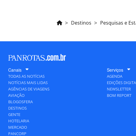
Destinos
Pesquisas e Est
Canais
Serviços
TODAS AS NOTÍCIAS
AGENDA
NOTÍCIAS MAIS LIDAS
EDIÇÕES DIGITA
AGÊNCIAS DE VIAGENS
NEWSLETTER
AVIAÇÃO
BOM REPORT
BLOGOSFERA
DESTINOS
GENTE
HOTELARIA
MERCADO
PANCORP