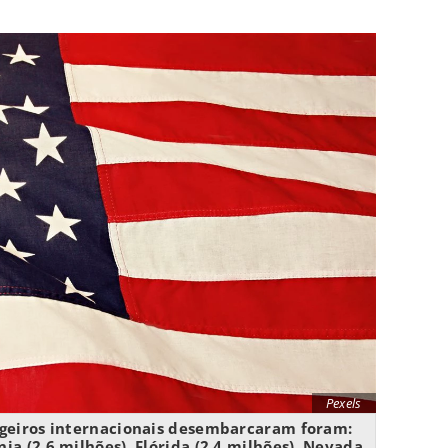
Pexels
geiros internacionais desembarcaram foram:
nia (2,6 milhões), Flórida (2,4 milhões), Nevada