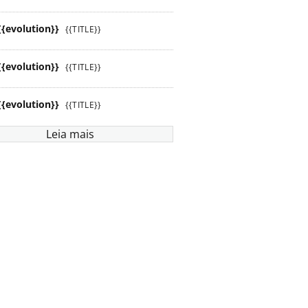
{{evolution}}
{{TITLE}}
{{evolution}}
{{TITLE}}
{{evolution}}
{{TITLE}}
Leia mais