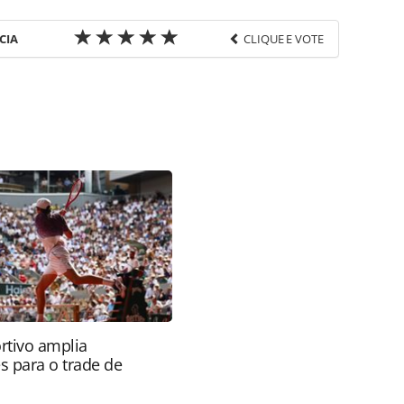
CIA
CLIQUE E VOTE
favor utilize o link
os/pesquisas-e-estatisticas/2024/12/eua-recebem-
brasil-figura-no-top-5_212420.html ou as
Todo o conteúdo produzido pela PANROTAS Editora
ra sobre direito autoral. Não reproduza o conteúdo
ra (copyright@panrotas.com.br).
rtivo amplia
s para o trade de