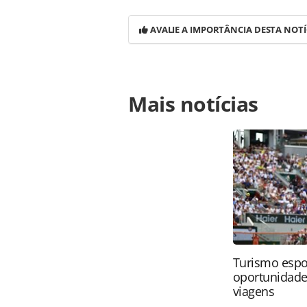
AVALIE A IMPORTÂNCIA DESTA NOTÍ
Para compartilhar esse conteúdo, por 
Mais notícias
https://www.panrotas.com.br/destin
12-milhoes-de-estrangeiros-no-2t24-
ferramentas oferecidas na página. 
é protegido pela legislação brasilei
sem autorização da PANROTAS Edito
Turismo espo
oportunidade
viagens