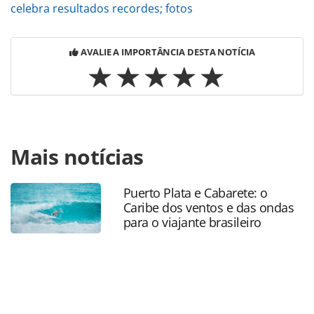
celebra resultados recordes; fotos
AVALIE A IMPORTÂNCIA DESTA NOTÍCIA
Para compartilhar esse conteúdo, por favor utilize o link
Mais notícias
https://www.panrotas.com.br/mercado/destinos/2024/12/n
city-tourism-promove-experiencia-tematica-e-destaca-
dados-do-turismo-brasileiro_212399.html ou as
Puerto Plata e Cabarete: o
ferramentas oferecidas na página. Todo o conteúdo
Caribe dos ventos e das ondas
produzido pela PANROTAS Editora é protegido pela
para o viajante brasileiro
legislação brasileira sobre direito autoral. Não reproduza o
conteúdo sem autorização da PANROTAS Editora
(copyright@panrotas.com.br).