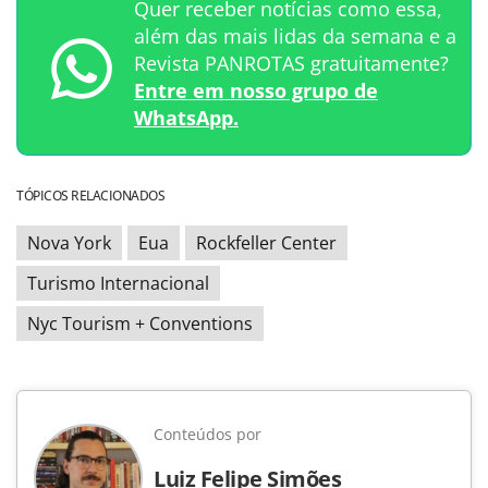
Quer receber notícias como essa,
além das mais lidas da semana e a
Revista PANROTAS gratuitamente?
Entre em nosso grupo de
WhatsApp.
TÓPICOS RELACIONADOS
Nova York
Eua
Rockfeller Center
Turismo Internacional
Nyc Tourism + Conventions
Conteúdos por
Luiz Felipe Simões