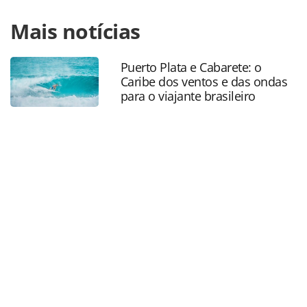
Para compartilhar esse conteúdo, por favor utilize o link
Mais notícias
https://www.panrotas.com.br/mercado/destinos/2025/03/u
travel-pede-ampla-acao-de-trump-para-modernizar-
sistema-de-viagens-dos-eua_214980.html ou as
Puerto Plata e Cabarete: o
ferramentas oferecidas na página. Todo o conteúdo
Caribe dos ventos e das ondas
produzido pela PANROTAS Editora é protegido pela
para o viajante brasileiro
legislação brasileira sobre direito autoral. Não reproduza o
conteúdo sem autorização da PANROTAS Editora
(copyright@panrotas.com.br).