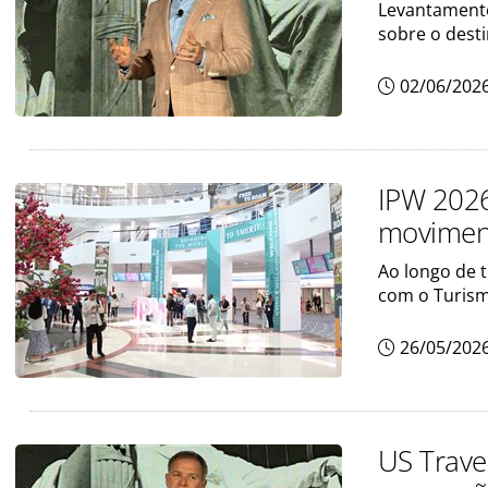
Levantamento
sobre o dest
02/06/202
IPW 2026
moviment
Ao longo de 
com o Turis
26/05/202
US Trave