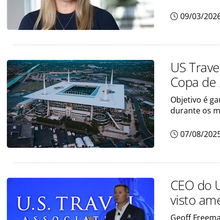
09/03/202
US Trave
Copa de 
Objetivo é ga
durante os 
07/08/202
CEO do U
visto ame
Geoff Freema