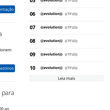
{{evolution}}
{{TITLE}}
entação
{{evolution}}
{{TITLE}}
{{evolution}}
{{TITLE}}
a
{{evolution}}
{{TITLE}}
ncionem
{{evolution}}
{{TITLE}}
{{evolution}}
estinos
{{TITLE}}
Leia mais
0 para
00 ao