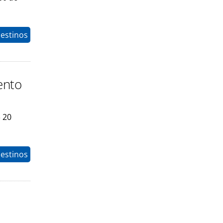
estinos
ento
 20
estinos