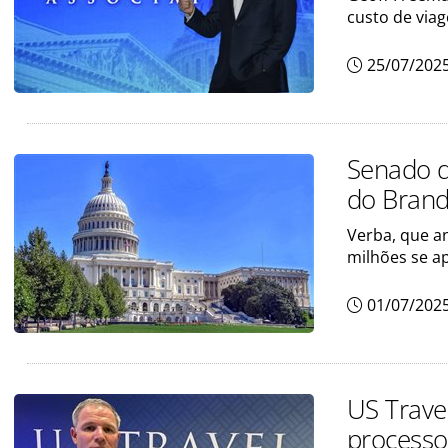
custo de via
25/07/202
Senado d
do Brand
Verba, que a
milhões se a
01/07/202
US Trave
processo