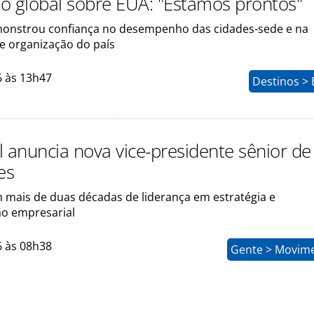
o global sobre EUA: "Estamos prontos"
onstrou confiança no desempenho das cidades-sede e na
e organização do país
6 às 13h47
Destinos > 
l anuncia nova vice-presidente sênior de
es
m mais de duas décadas de liderança em estratégia e
o empresarial
6 às 08h38
Gente > Movim