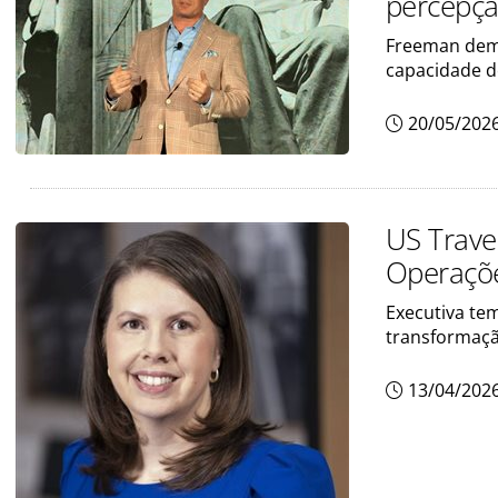
percepçã
Freeman dem
capacidade d
20/05/202
US Trave
Operaçõ
Executiva te
transformaçã
13/04/202