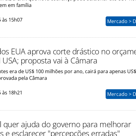
gem em família
5 às 15h07
Mercado > D
os EUA aprova corte drástico no orçam
 USA; proposta vai à Câmara
ntes era de US$ 100 milhões por ano, cairá para apenas US$
provada pela Câmara
5 às 18h21
Mercado > D
l quer ajuda do governo para melhorar
s e esclarecer "percepções erradas"