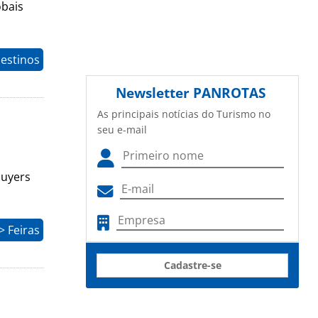
obais
estinos
Newsletter
PANROTAS
As principais notícias do Turismo no
seu e-mail
buyers
 Feiras
Cadastre-se