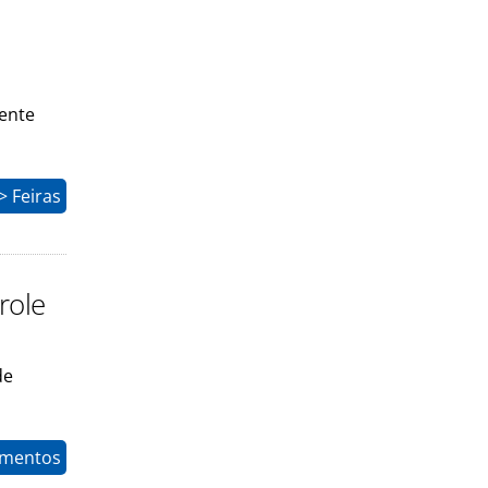
mente
 Feiras
role
de
timentos