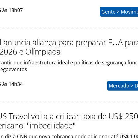
6 às 18h07
Gente > Movim
l anuncia aliança para preparar EUA par
2026 e Olímpiada
rantir que infraestrutura ideal e políticas de segurança fu
megaeventos
5 às 14h34
Mercado > D
S Travel volta a criticar taxa de US$ 25
ricano: "imbecilidade"
n diz à CNN que nova cobrança pode adicionar até US$ 1.0