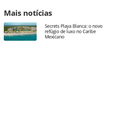
Para compartilhar esse conteúdo, por favor utilize o link
Mais notícias
https://www.panrotas.com.br/mercado/destinos/2025/04/a
de-turismo-ja-constatam-declinio-de-viagens-para-os-
estados-unidos_216694.html ou as ferramentas oferecidas
Secrets Playa Blanca: o novo
na página. Todo o conteúdo produzido pela PANROTAS
refúgio de luxo no Caribe
Editora é protegido pela legislação brasileira sobre direito
Mexicano
autoral. Não reproduza o conteúdo sem autorização da
PANROTAS Editora (copyright@panrotas.com.br).