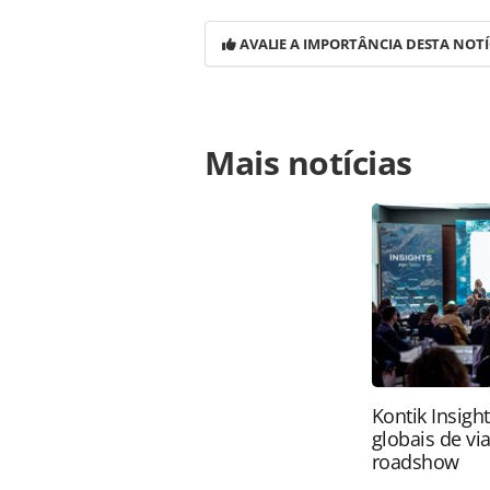
AVALIE A IMPORTÂNCIA DESTA NOTÍ
Para compartilhar esse conteúdo, por 
Mais notícias
https://www.panrotas.com.br/merca
eua-em-evidencia-em-campanha-glob
página. Todo o conteúdo produzido 
brasileira sobre direito autoral. N
PANROTAS Editora (copyright@panro
Kontik Insigh
globais de vi
roadshow