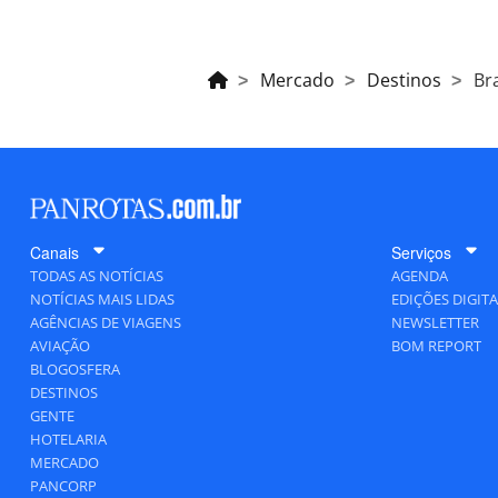
Mercado
Destinos
Br
Canais
Serviços
TODAS AS NOTÍCIAS
AGENDA
NOTÍCIAS MAIS LIDAS
EDIÇÕES DIGITA
AGÊNCIAS DE VIAGENS
NEWSLETTER
AVIAÇÃO
BOM REPORT
BLOGOSFERA
DESTINOS
GENTE
HOTELARIA
MERCADO
PANCORP