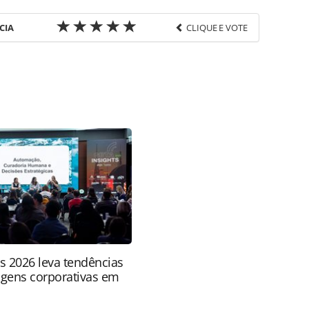
CIA
CLIQUE E VOTE
favor utilize o link
do/destinos/2025/12/brand-usa-coloca-sul-dos-
al_224665.html ou as ferramentas oferecidas na
pela PANROTAS Editora é protegido pela legislação
ão reproduza o conteúdo sem autorização da
tas.com.br).
ts 2026 leva tendências
agens corporativas em