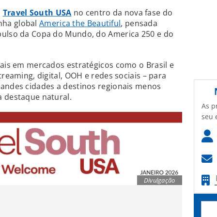
a
Travel South USA
no centro da nova fase do
nha global
America the Beautiful
, pensada
pulso da Copa do Mundo, do America 250 e do
nais em mercados estratégicos como o Brasil e
treaming, digital, OOH e redes sociais – para
randes cidades a destinos regionais menos
a destaque natural.
As p
seu 
Divulgação