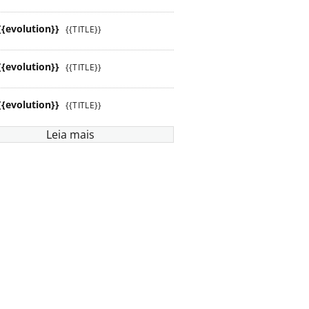
{{evolution}}
{{TITLE}}
{{evolution}}
{{TITLE}}
{{evolution}}
{{TITLE}}
Leia mais