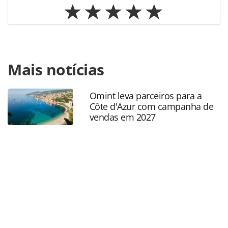
Para compartilhar esse conteúdo, por favor utilize o link
Mais notícias
https://www.panrotas.com.br/mercado/operadoras/2025/1
amplia-quadro-associativo-com-airlinepros-brasil-brand-
usa-e-viajow_224581.html ou as ferramentas oferecidas na
Omint leva parceiros para a
página. Todo o conteúdo produzido pela PANROTAS
Côte d'Azur com campanha de
Editora é protegido pela legislação brasileira sobre direito
vendas em 2027
autoral. Não reproduza o conteúdo sem autorização da
PANROTAS Editora (copyright@panrotas.com.br).