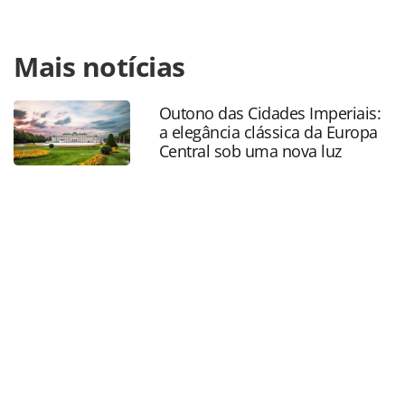
Para compartilhar esse conteúdo, por favor utilize o link
Mais notícias
https://www.panrotas.com.br/mercado/destinos/2026/05/
apostam-em-projetos-ousados-no-pao-de-acucar-e-jardim-
de-alah-no-rio-entenda_228482.html ou as ferramentas
Outono das Cidades Imperiais:
oferecidas na página. Todo o conteúdo produzido pela
a elegância clássica da Europa
PANROTAS Editora é protegido pela legislação brasileira
Central sob uma nova luz
sobre direito autoral. Não reproduza o conteúdo sem
autorização da PANROTAS Editora
(copyright@panrotas.com.br).