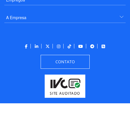
A Empresa
CONTATO
Todos os direitos reservados a PANROTAS Editora - Ver.
Friday, August 7, 2026
1:15:09 PM -03:00:00 - Builder 2026.6.2.1
/ Layout
205df0c0b694a693290208d10d1a485b