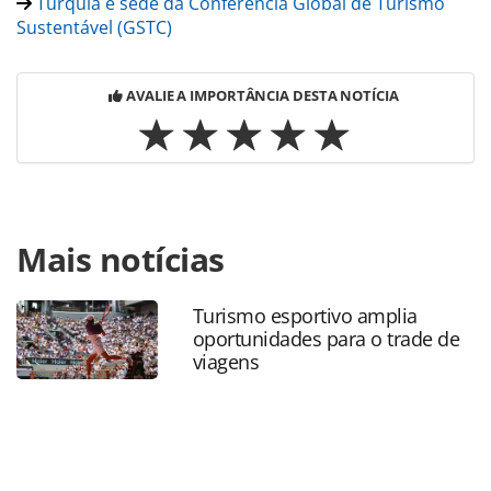
Turquia é sede da Conferência Global de Turismo
Sustentável (GSTC)
AVALIE A IMPORTÂNCIA DESTA NOTÍCIA
Para compartilhar esse conteúdo, por favor utilize o link
Mais notícias
https://www.panrotas.com.br/mercado/destinos/2026/05/t
registra-92-milhoes-de-visitantes-internacionais-no-
primeiro-trimestre_228301.html ou as ferramentas
Turismo esportivo amplia
oferecidas na página. Todo o conteúdo produzido pela
oportunidades para o trade de
PANROTAS Editora é protegido pela legislação brasileira
viagens
sobre direito autoral. Não reproduza o conteúdo sem
autorização da PANROTAS Editora
(copyright@panrotas.com.br).