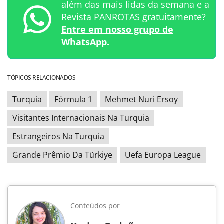
além das mais lidas da semana e a
Revista PANROTAS gratuitamente?
Entre em nosso grupo de
WhatsApp.
TÓPICOS RELACIONADOS
Turquia
Fórmula 1
Mehmet Nuri Ersoy
Visitantes Internacionais Na Turquia
Estrangeiros Na Turquia
Grande Prêmio Da Türkiye
Uefa Europa League
Conteúdos por