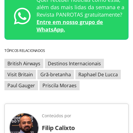
além das mais lidas da semana e a
Revista PANROTAS gratuitamente?
Entre em nosso grupo de
WhatsApp.
TÓPICOS RELACIONADOS
British Airways
Destinos Internacionais
Visit Britain
Grã-bretanha
Raphael De Lucca
Paul Gauger
Priscila Moraes
Conteúdos por
Filip Calixto