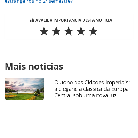
estrangeiros no 2º semestre?
AVALIE A IMPORTÂNCIA DESTA NOTÍCIA
Para compartilhar esse conteúdo, por favor utilize o link
Mais notícias
https://www.panrotas.com.br/mercado/destinos/2026/06/br
deve-enviar-316-mil-turistas-ao-reino-unido-em-2026-
projeta-visitbritain_229356.html ou as ferramentas
Outono das Cidades Imperiais:
oferecidas na página. Todo o conteúdo produzido pela
a elegância clássica da Europa
PANROTAS Editora é protegido pela legislação brasileira
Central sob uma nova luz
sobre direito autoral. Não reproduza o conteúdo sem
autorização da PANROTAS Editora
(copyright@panrotas.com.br).