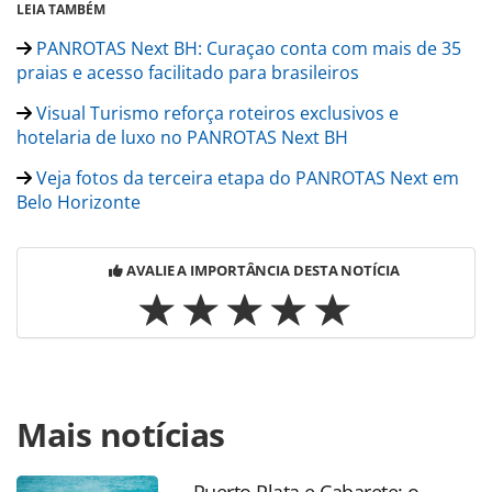
LEIA TAMBÉM
PANROTAS Next BH: Curaçao conta com mais de 35
praias e acesso facilitado para brasileiros
Visual Turismo reforça roteiros exclusivos e
hotelaria de luxo no PANROTAS Next BH
Veja fotos da terceira etapa do PANROTAS Next em
Belo Horizonte
AVALIE A IMPORTÂNCIA DESTA NOTÍCIA
Para compartilhar esse conteúdo, por favor utilize o link
Mais notícias
https://www.panrotas.com.br/mercado/destinos/2026/06/p
next-bh-costa-rica-reforca-promocao-no-brasil-e-destaca-
alta-de-visitantes_229148.html ou as ferramentas
Puerto Plata e Cabarete: o