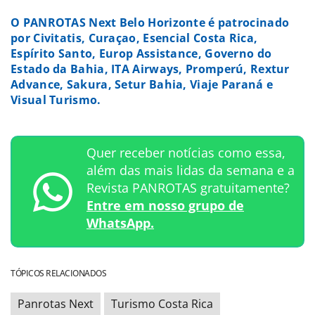
O PANROTAS Next Belo Horizonte é patrocinado
por Civitatis, Curaçao, Esencial Costa Rica,
Espírito Santo, Europ Assistance, Governo do
Estado da Bahia, ITA Airways, Promperú, Rextur
Advance, Sakura, Setur Bahia, Viaje Paraná e
Visual Turismo.
Quer receber notícias como essa,
além das mais lidas da semana e a
Revista PANROTAS gratuitamente?
Entre em nosso grupo de
WhatsApp.
TÓPICOS RELACIONADOS
Panrotas Next
Turismo Costa Rica