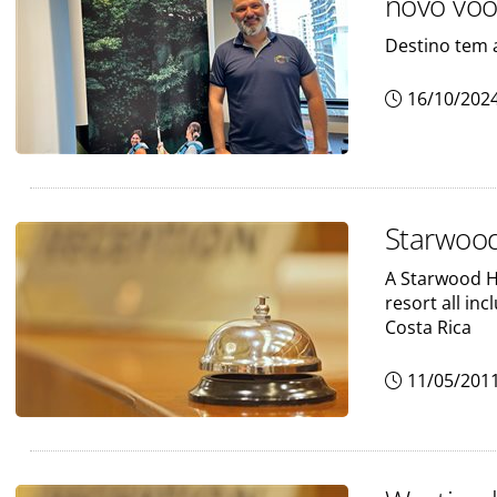
novo voo
Destino tem a
16/10/202
Starwood
A Starwood H
resort all in
Costa Rica
11/05/201