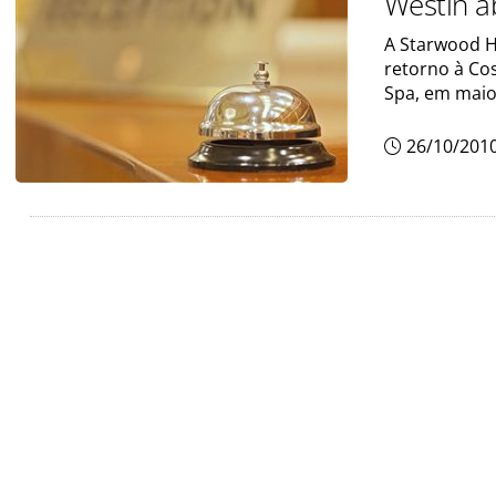
Westin a
A Starwood H
retorno à Co
Spa, em maio
26/10/201