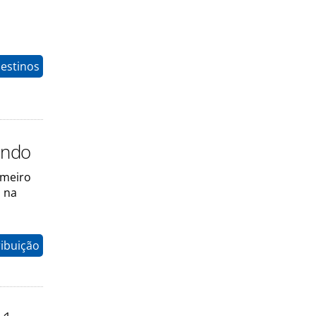
estinos
undo
imeiro
l na
ribuição