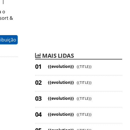
11
a o
sort &
ribuição
MAIS LIDAS
{{evolution}}
{{TITLE}}
{{evolution}}
{{TITLE}}
{{evolution}}
{{TITLE}}
{{evolution}}
{{TITLE}}