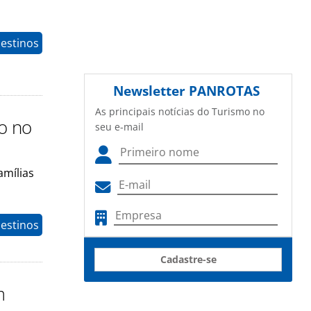
estinos
Newsletter
PANROTAS
As principais notícias do Turismo no
o no
seu e-mail
amílias
estinos
Cadastre-se
m