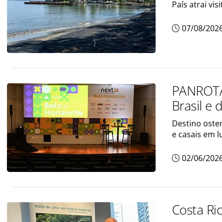
País atrai vi
07/08/202
PANROTAX
Brasil e 
Destino osten
e casais em l
02/06/202
Costa Ric