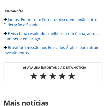
LEIA TAMBÉM
Juntas, Embratur e Fornatur discutem união entre
Federação e Estados
E-visa teria resultados melhores com China, afirma
Lummertz em artigo
Brasil fará missão nos Emirados Árabes para atrair
investimentos
AVALIE A IMPORTÂNCIA DESTA NOTÍCIA
Para compartilhar esse conteúdo, por favor utilize o link
Mais notícias
https://www.panrotas.com.br/mercado/economia-e-