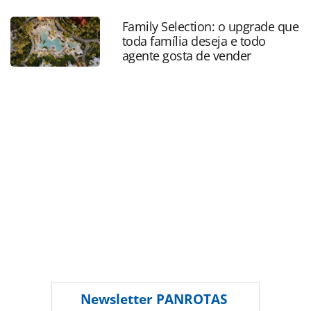
politica/2018/06/mtur-e-embratur-lancam-nova-
campanha-na-copa-da-russia_156568.html ou as
Family Selection: o upgrade que
ferramentas oferecidas na página. Todo o conteúdo
toda família deseja e todo
produzido pela PANROTAS Editora é protegido pela
agente gosta de vender
legislação brasileira sobre direito autoral. Não reproduza o
conteúdo sem autorização da PANROTAS Editora
(copyright@panrotas.com.br).
Newsletter
PANROTAS