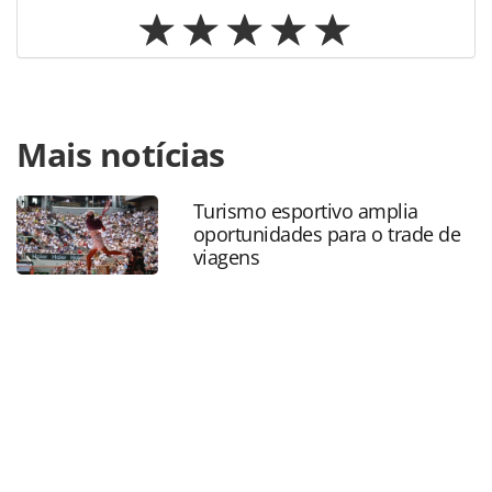
Para compartilhar esse conteúdo, por favor utilize o link
Mais notícias
https://www.panrotas.com.br/mercado/economia-e-
politica/2018/06/veja-o-impacto-do-turismo-em-outras-
industrias-dos-estados-unidos_155993.html ou as
Turismo esportivo amplia
ferramentas oferecidas na página. Todo o conteúdo
oportunidades para o trade de
produzido pela PANROTAS Editora é protegido pela
viagens
legislação brasileira sobre direito autoral. Não reproduza o
conteúdo sem autorização da PANROTAS Editora
(copyright@panrotas.com.br).