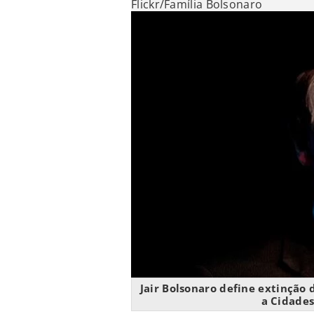
Flickr/Família Bolsonaro
Jair Bolsonaro define extinção 
a Cidades