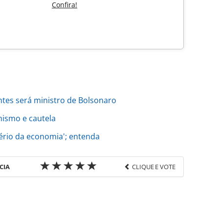
Confira!
tes será ministro de Bolsonaro
mismo e cautela
tério da economia'; entenda
CIA
CLIQUE E VOTE
favor utilize o link
do/economia-e-politica/2018/10/turismo-deve-se-