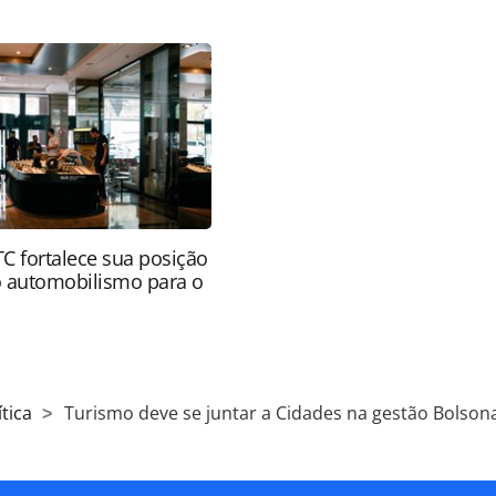
ro_160009.html ou as ferramentas oferecidas na
pela PANROTAS Editora é protegido pela legislação
ão reproduza o conteúdo sem autorização da
tas.com.br).
 fortalece sua posição
 automobilismo para o
tica
Turismo deve se juntar a Cidades na gestão Bolson