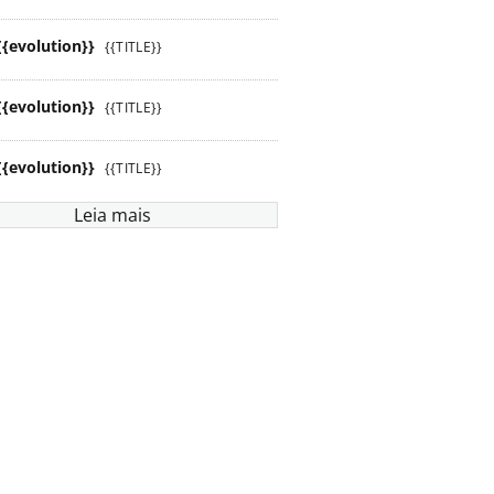
{{evolution}}
{{TITLE}}
{{evolution}}
{{TITLE}}
{{evolution}}
{{TITLE}}
Leia mais