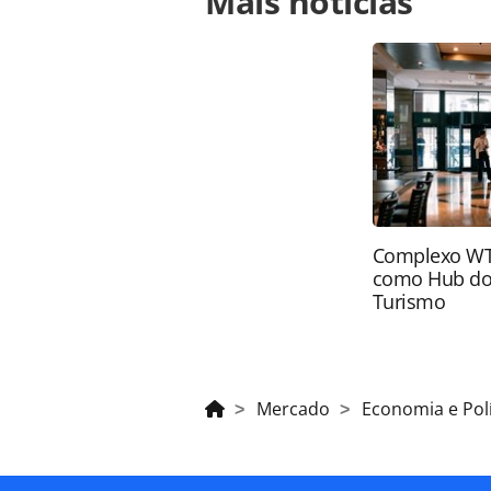
Mais notícias
juntar-a-cidades-na-gestao-bolsona
página. Todo o conteúdo produzido 
brasileira sobre direito autoral. N
PANROTAS Editora (copyright@panro
Complexo WTC
como Hub do
Turismo
Mercado
Economia e Polí