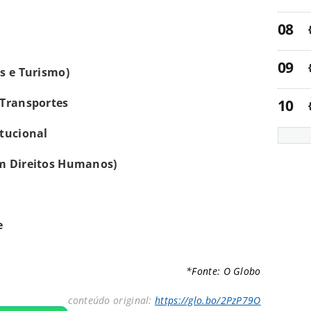
s e Turismo)
 Transportes
itucional
om Direitos Humanos)
e
*Fonte: O Globo
conteúdo original:
https://glo.bo/2PzP79O