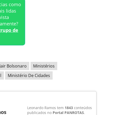
ícias como
is lidas
ista
tamente?
grupo de
Jair Bolsonaro
Ministérios
l
Ministério De Cidades
Leonardo Ramos tem
1843
conteúdos
mos
publicados no
Portal PANROTAS
.