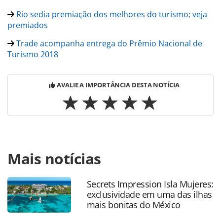
Rio sedia premiação dos melhores do turismo; veja
premiados
Trade acompanha entrega do Prêmio Nacional de
Turismo 2018
AVALIE A IMPORTÂNCIA DESTA NOTÍCIA
Para compartilhar esse conteúdo, por favor utilize o link
Mais notícias
https://www.panrotas.com.br/mercado/economia-e-
politica/2018/12/brasil-se-candidata-a-presidencia-de-
comissao-da-omt_160898.html ou as ferramentas
Secrets Impression Isla Mujeres:
oferecidas na página. Todo o conteúdo produzido pela
exclusividade em uma das ilhas
PANROTAS Editora é protegido pela legislação brasileira
mais bonitas do México
sobre direito autoral. Não reproduza o conteúdo sem