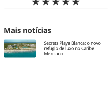
Para compartilhar esse conteúdo, por favor utilize o link
Mais notícias
https://www.panrotas.com.br/mercado/economia-e-
politica/2019/08/em-alta-publico-lgbtq-movimenta-us-218-
bilhoes-no-turismo_166421.html ou as ferramentas
Secrets Playa Blanca: o novo
oferecidas na página. Todo o conteúdo produzido pela
refúgio de luxo no Caribe
PANROTAS Editora é protegido pela legislação brasileira
Mexicano
sobre direito autoral. Não reproduza o conteúdo sem
autorização da PANROTAS Editora
(copyright@panrotas.com.br).