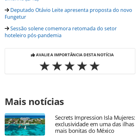
Deputado Otávio Leite apresenta proposta do novo
Fungetur
Sessão solene comemora retomada do setor
hoteleiro pós-pandemia
AVALIE A IMPORTÂNCIA DESTA NOTÍCIA
Para compartilhar esse conteúdo, por favor utilize o link
Mais notícias
https://www.panrotas.com.br/mercado/economia-e-
politica/2021/12/senado-amplia-limite-para-viagem-
internacional-para-us-10-mil_186302.html ou as
Secrets Impression Isla Mujeres:
ferramentas oferecidas na página. Todo o conteúdo
exclusividade em uma das ilhas
produzido pela PANROTAS Editora é protegido pela
mais bonitas do México
legislação brasileira sobre direito autoral. Não reproduza o