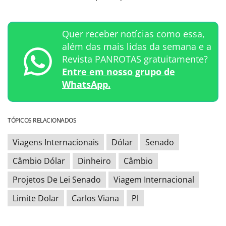
Quer receber notícias como essa,
além das mais lidas da semana e a
Revista PANROTAS gratuitamente?
Entre em nosso grupo de
WhatsApp.
TÓPICOS RELACIONADOS
Viagens Internacionais
Dólar
Senado
Câmbio Dólar
Dinheiro
Câmbio
Projetos De Lei Senado
Viagem Internacional
Limite Dolar
Carlos Viana
Pl