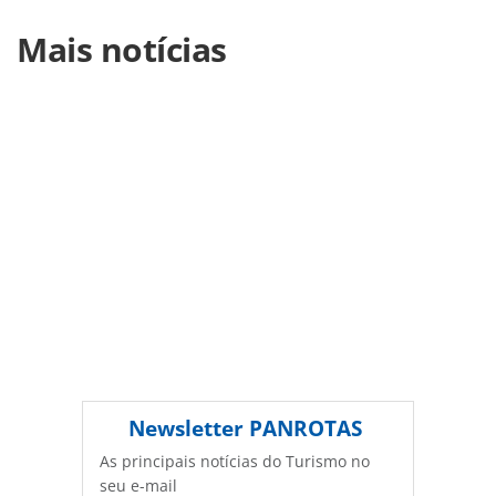
Para compartilhar esse conteúdo, por favor utilize o link
Mais notícias
https://www.panrotas.com.br/mercado/economia-e-
politica/2021/12/vacinas-sao-eficazes-contra-a-omicron-
aponta-oms_186185.html ou as ferramentas oferecidas na
página. Todo o conteúdo produzido pela PANROTAS
Editora é protegido pela legislação brasileira sobre direito
autoral. Não reproduza o conteúdo sem autorização da
PANROTAS Editora (copyright@panrotas.com.br).
Newsletter
PANROTAS
As principais notícias do Turismo no
seu e-mail