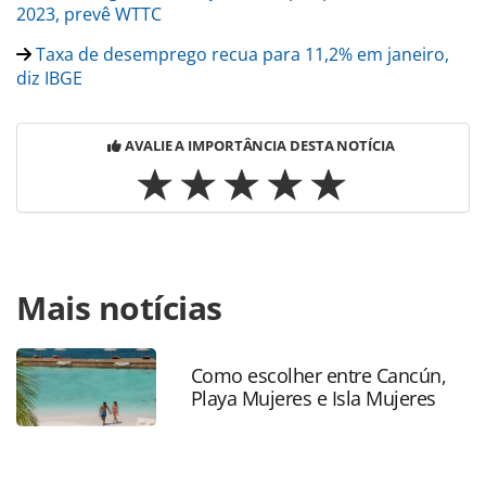
2023, prevê WTTC
Taxa de desemprego recua para 11,2% em janeiro,
diz IBGE
AVALIE A IMPORTÂNCIA DESTA NOTÍCIA
Para compartilhar esse conteúdo, por favor utilize o link
Mais notícias
https://www.panrotas.com.br/mercado/economia-e-
politica/2022/06/economia-brasileira-cresce-1-no-1o-
trimestre-diz-ibge_189782.html ou as ferramentas
oferecidas na página. Todo o conteúdo produzido pela
Como escolher entre Cancún,
Playa Mujeres e Isla Mujeres
PANROTAS Editora é protegido pela legislação brasileira
sobre direito autoral. Não reproduza o conteúdo sem
autorização da PANROTAS Editora
(copyright@panrotas.com.br).