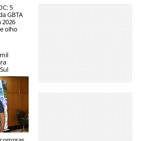
DC: 5
 da GBTA
 2026
de olho
mil
ra
Sul
tinos
e compras