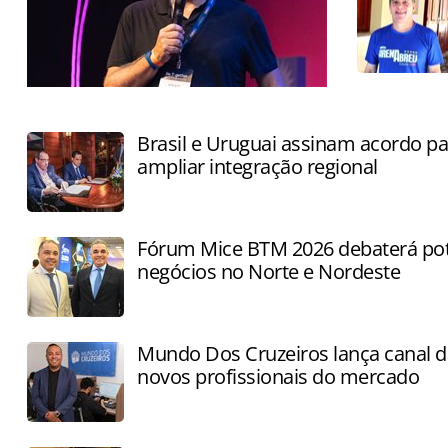
FlyLake promete consolidar
informações de todo o ecossistema em
Brasil e Uruguai assinam acordo pa
um ambiente único
ampliar integração regional
Fórum Mice BTM 2026 debaterá pot
negócios no Norte e Nordeste
Mundo Dos Cruzeiros lança canal de
novos profissionais do mercado