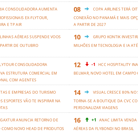
RIA CONSOLIDADORA AUMENTA
COPA AIRLINES TERÁ OI
OFISSIONAIS EX-FLYTOUR,
CONEXÃO NO PANAMÁ E MAIS OPÇ
RA E TP AIR
A PARTIR DE 2027
 LINHAS AÉREAS SUSPENDE VOOS
GRUPO KONTIK INVESTIR
 PARTIR DE OUTUBRO
MILHÕES EM TECNOLOGIA E IA ATÉ
-1
LYTOUR CONSOLIDADORA
HCC HOSPITALITY IN
VA ESTRUTURA COMERCIAL EM
BELMAR, NOVO HOTEL EM CAMPO 
ONAL COM AGENTES
ETAS E EMPRESAS DO TURISMO
VISUAL CRESCE 80% NO
S ESPORTES VÃO TE INSPIRAR NA
TORNA-SE A BOUTIQUE DA CVC CO
OTAS
PERSONALIZAR VIAGENS
+1
GAXTUR ANUNCIA RETORNO DE
ANAC LIMITA VENDA
O COMO NOVO HEAD DE PRODUTOS
AÉREAS DA FLYBONDI NO BRASIL