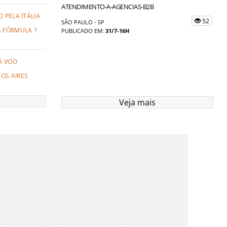
ATENDIMENTO-A-AGENCIAS-B2B
 PELA ITÁLIA
52
SÃO PAULO - SP
A FÓRMULA 1
PUBLICADO EM:
31/7-16H
Á VOO
OS AIRES
Veja mais