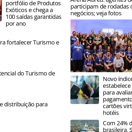
portfólio de Produtos
participam de rodadas 
Exóticos e chega a
negócios; veja fotos
100 saídas garantidas
por ano
ra fortalecer Turismo e
encial do Turismo de
Evento da operadora acont
Novo índic
semana na Bahia com direit
estabelece
capacitações, palestras e la
para avalia
pagament
 distribuição para
cartões vir
hotéis
Com 24% da
brasileira,