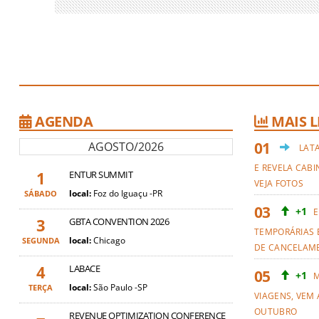
AGENDA
MAIS L
AGOSTO/2026
LAT
E REVELA CABI
1
ENTUR SUMMIT
VEJA FOTOS
local:
Foz do Iguaçu -PR
SÁBADO
+1
E
3
GBTA CONVENTION 2026
TEMPORÁRIAS 
local:
Chicago
SEGUNDA
DE CANCELAM
4
LABACE
+1
M
local:
São Paulo -SP
TERÇA
VIAGENS, VEM 
OUTUBRO
REVENUE OPTIMIZATION CONFERENCE