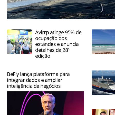
País atrai visitantes pela combinação de praias, surf e 
Avirrp atinge 95% de
ocupação dos
estandes e anuncia
detalhes da 28ª
edição
BeFly lança plataforma para
integrar dados e ampliar
inteligência de negócios