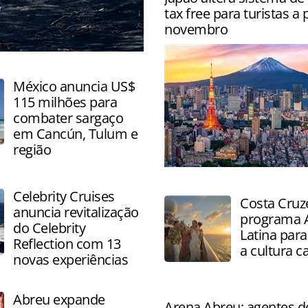
internacionais, com destaq
tax free para turistas a 
Europa, Caribe e América d
novembro
ecoturismo
México anuncia US$
115 milhões para
combater sargaço
em Cancún, Tulum e
região
Visitantes terão que solicita
reembolso após inspeção n
Celebrity Cruises
Costa Cruze
a partir de novembro
anuncia revitalização
programa 
do Celebrity
Latina para
Reflection com 13
a cultura c
novas experiências
Abreu expande
Arena Abreu: agentes d