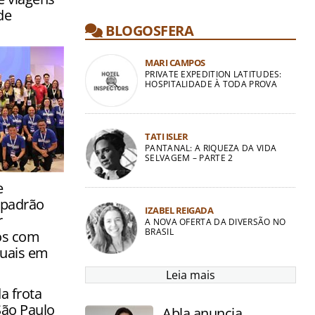
de
BLOGOSFERA
MARI CAMPOS
PRIVATE EXPEDITION LATITUDES:
HOSPITALIDADE À TODA PROVA
TATI ISLER
PANTANAL: A RIQUEZA DA VIDA
SELVAGEM – PARTE 2
eceu nesta
e
o a
 padrão
zer
IZABEL REIGADA
r
A NOVA OFERTA DA DIVERSÃO NO
BRASIL
os com
tuais em
Leia mais
 frota
 São Paulo
Abla anuncia