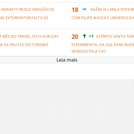
TAMARATY REDUZ EMISSÃO DE
AGÊNCIA LANÇA ROTEIRO
NO EXTERIOR POR FALTA DE
COM FELIPE MASSA E UNIVERSO D
+1
M MÊS DO TRAVEL TECH HUB DAY
ESPÍRITO SANTO TER
NA AS PAUTAS DO TURISMO
EXPERIMENTAL DA GOL PARA BUEN
VENDIDO PELA CVC
Leia mais