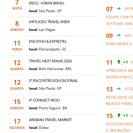
7
(ROC) - HSMAI BRASIL
SEXTA
PÁT
local:
São Paulo -SP
EQUIPE COM PR
8
VIRTUOSO TRAVEL WEEK
SKYTEAM, SAKU
local:
Las Vegas
SÁBADO
GOL
11
ENCATHO & EXPROTEL
PARA ARUBA A
local:
Florianópolis -SC
TERÇA
12
TRAVEL NEXT MINAS 2026
+1
F
local:
Belo Horizonte -MG
QUARTA
APRESENTA NO
AGENDA NACI
12
3º ENCONTRO EDUCACIONAL
local:
São Paulo -SP
QUARTA
ATL
DEDICADOS AO
15
4ª CONNECT 4YOU
REVISTA PANR
local:
Porto Seguro -BA
SÁBADO
+1
A
17
ARABIAN TRAVEL MARKET
PAULO BIOND
local:
Dubai
SEGUNDA
E OPERAÇÕES