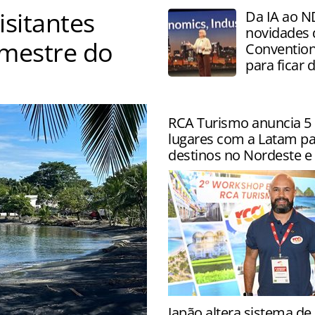
isitantes
Da IA ao N
novidades
emestre do
Convention
para ficar 
RCA Turismo anuncia 5 
lugares com a Latam pa
destinos no Nordeste e 
Parceria também inclui des
Japão altera sistema d