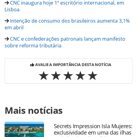
CNC inaugura hoje 1º escritório internacional, em
Lisboa
Intenção de consumo dos brasileiros aumenta 3,1%
em abril
CNC e confederações patronais lançam manifesto
sobre reforma tributária
AVALIE A IMPORTÂNCIA DESTA NOTÍCIA
Para compartilhar esse conteúdo, por favor utilize o link
Mais notícias
https://www.panrotas.com.br/mercado/economia-e-
politica/2023/04/cnc-repudia-proposta-de-ter-recursos-
direcionados-a-embratur_196378.html ou as ferramentas
Secrets Impression Isla Mujeres:
oferecidas na página. Todo o conteúdo produzido pela
exclusividade em uma das ilhas
PANROTAS Editora é protegido pela legislação brasileira