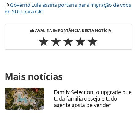
Governo Lula assina portaria para migração de voos
do SDU para GIG
AVALIE A IMPORTÂNCIA DESTA NOTÍCIA
Para compartilhar esse conteúdo, por favor utilize o link
Mais notícias
https://www.panrotas.com.br/mercado/economia-e-
politica/2023/09/lula-anuncia-novo-ministro-de-portos-e-
aeroportos-silvio-costa-filho_199519.html ou as
Family Selection: o upgrade que
ferramentas oferecidas na página. Todo o conteúdo
toda família deseja e todo
produzido pela PANROTAS Editora é protegido pela
agente gosta de vender
legislação brasileira sobre direito autoral. Não reproduza o
conteúdo sem autorização da PANROTAS Editora
(copyright@panrotas.com.br).