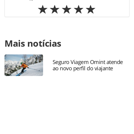
Para compartilhar esse conteúdo, por favor utilize o link
Mais notícias
https://www.panrotas.com.br/mercado/economia-e-
politica/2025/01/dolar-foi-moeda-estrangeira-mais-
transacionada-pela-travelex-confidence-em-
2024_213654.html ou as ferramentas oferecidas na página.
Seguro Viagem Omint atende
ao novo perfil do viajante
Todo o conteúdo produzido pela PANROTAS Editora é
protegido pela legislação brasileira sobre direito autoral.
Não reproduza o conteúdo sem autorização da PANROTAS
Editora (copyright@panrotas.com.br).