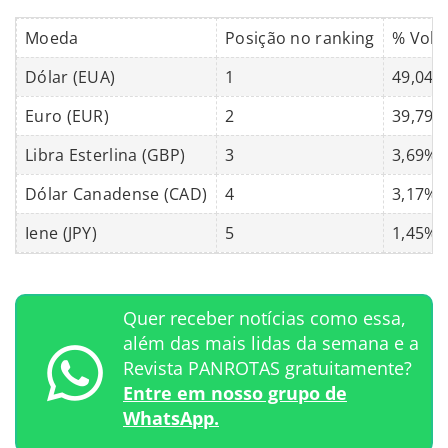
Moeda
Posição no ranking
% Volu
Dólar (EUA)
1
49,04%
Euro (EUR)
2
39,79%
Libra Esterlina (GBP)
3
3,69%
Dólar Canadense (CAD)
4
3,17%
Iene (JPY)
5
1,45%
Quer receber notícias como essa,
além das mais lidas da semana e a
Revista PANROTAS gratuitamente?
Entre em nosso grupo de
WhatsApp.