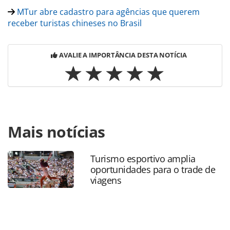
MTur abre cadastro para agências que querem
receber turistas chineses no Brasil
AVALIE A IMPORTÂNCIA DESTA NOTÍCIA
Para compartilhar esse conteúdo, por favor utilize o link
Mais notícias
https://www.panrotas.com.br/mercado/economia-e-
politica/2026/04/10o-salao-do-turismo-tera-simulacao-e-
contratacao-de-fungetur-na-hora_227718.html ou as
Turismo esportivo amplia
ferramentas oferecidas na página. Todo o conteúdo
oportunidades para o trade de
produzido pela PANROTAS Editora é protegido pela
viagens
legislação brasileira sobre direito autoral. Não reproduza o
conteúdo sem autorização da PANROTAS Editora
(copyright@panrotas.com.br).