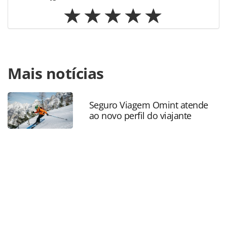
Para compartilhar esse conteúdo, por favor utilize o link
Mais notícias
https://www.panrotas.com.br/mercado/economia-e-
politica/2026/05/embratur-e-abav-firmam-acordo-para-
promover-destinos-brasileiros-no-exterior_228639.html ou
as ferramentas oferecidas na página. Todo o conteúdo
Seguro Viagem Omint atende
ao novo perfil do viajante
produzido pela PANROTAS Editora é protegido pela
legislação brasileira sobre direito autoral. Não reproduza o
conteúdo sem autorização da PANROTAS Editora
(copyright@panrotas.com.br).