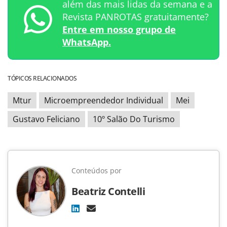
além das mais lidas da semana e a
Revista PANROTAS gratuitamente?
Entre em nosso grupo de
WhatsApp.
TÓPICOS RELACIONADOS
Mtur
Microempreendedor Individual
Mei
Gustavo Feliciano
10º Salão Do Turismo
Conteúdos por
Beatriz Contelli