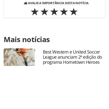
AVALIE A IMPORTÂNCIA DESTA NOTÍCIA
Para compartilhar esse conteúdo, por favor utilize o link
Mais notícias
https://www.panrotas.com.br/mercado/economia-e-
politica/2026/05/governo-lanca-credito-para-
microempreendedores-do-turismo-de-baixa-renda-do-
Best Western e United Soccer
nordeste_228308.html ou as ferramentas oferecidas na
League anunciam 2ª edição do
página. Todo o conteúdo produzido pela PANROTAS
programa Hometown Heroes
Editora é protegido pela legislação brasileira sobre direito
autoral. Não reproduza o conteúdo sem autorização da
PANROTAS Editora (copyright@panrotas.com.br).