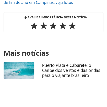
de fim de ano em Campinas; veja fotos
AVALIE A IMPORTÂNCIA DESTA NOTÍCIA
Para compartilhar esse conteúdo, por favor utilize o link
Mais notícias
https://www.panrotas.com.br/mercado/encontros/2026/03/
cintra-recebe-time-panrotas-em-sua-garagem-de-carros-
classicos-veja-fotos_226586.html ou as ferramentas
Puerto Plata e Cabarete: o
oferecidas na página. Todo o conteúdo produzido pela
Caribe dos ventos e das ondas
PANROTAS Editora é protegido pela legislação brasileira
para o viajante brasileiro
sobre direito autoral. Não reproduza o conteúdo sem
autorização da PANROTAS Editora
(copyright@panrotas.com.br).