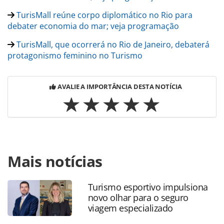
TurisMall reúne corpo diplomático no Rio para
debater economia do mar; veja programação
TurisMall, que ocorrerá no Rio de Janeiro, debaterá
protagonismo feminino no Turismo
AVALIE A IMPORTÂNCIA DESTA NOTÍCIA
Para compartilhar esse conteúdo, por favor utilize o link
Mais notícias
https://www.panrotas.com.br/mercado/encontros/2026/03/
estreia-no-rio-em-busca-de-protagonismo-em-turismo-e-
inovacao_226675.html ou as ferramentas oferecidas na
Turismo esportivo impulsiona
página. Todo o conteúdo produzido pela PANROTAS
novo olhar para o seguro
Editora é protegido pela legislação brasileira sobre direito
viagem especializado
autoral. Não reproduza o conteúdo sem autorização da