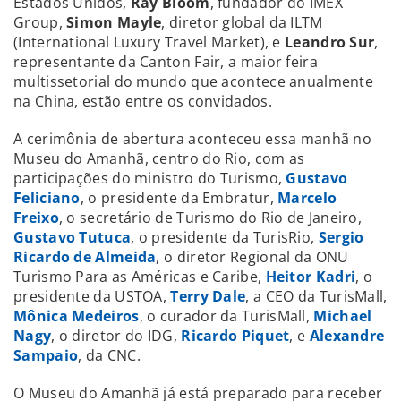
Estados Unidos,
Ray Bloom
, fundador do IMEX
Group,
Simon Mayle
, diretor global da ILTM
(International Luxury Travel Market), e
Leandro Sur
,
representante da Canton Fair, a maior feira
multissetorial do mundo que acontece anualmente
na China, estão entre os convidados.
A cerimônia de abertura aconteceu essa manhã no
Museu do Amanhã, centro do Rio, com as
participações do ministro do Turismo,
Gustavo
Feliciano
, o presidente da Embratur,
Marcelo
Freixo
, o secretário de Turismo do Rio de Janeiro,
Gustavo Tutuca
, o presidente da TurisRio,
Sergio
Ricardo de Almeida
, o diretor Regional da ONU
Turismo Para as Américas e Caribe,
Heitor Kadri
, o
presidente da USTOA,
Terry Dale
, a CEO da TurisMall,
Mônica Medeiros
, o curador da TurisMall,
Michael
Nagy
, o diretor do IDG,
Ricardo Piquet
, e
Alexandre
Sampaio
, da CNC.
O Museu do Amanhã já está preparado para receber