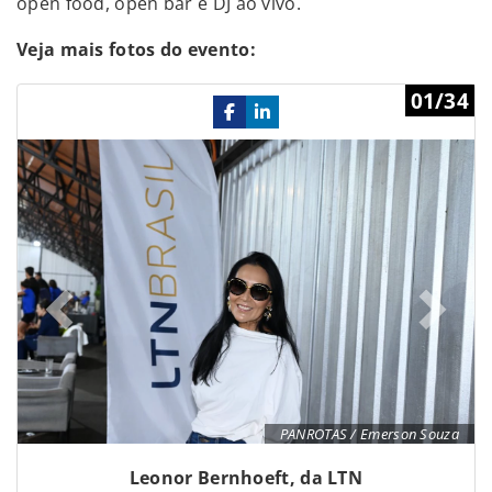
open food, open bar e DJ ao vivo.
Veja mais fotos do evento:
Previous
Ne
01/34
PANROTAS / Emerson Souza
Leonor Bernhoeft, da LTN