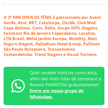
O 2º PAN OPEN DE TÊNIS é patrocinado por Avant
Garde, Azul, BRT, Catalunya, Chubb, Club Med,
Copa Airlines, Coris, Delta, Grupo EHTL Viagens,
Fairmont Rio de Janeiro Copacabana, Localiza,
LTN Brasil, Meliá Jardim Europa, Mobility, Nest
Seguro Viagem, Palladium Hotel Group, Pullman
São Paulo Ibirapuera, Transamerica
Comandatuba, Trend Viagens e Visual Turismo.
Quer receber notícias como essa,
além das mais lidas da semana e a
Revista PANROTAS gratuitamente?
Entre em nosso grupo de
WhatsApp.