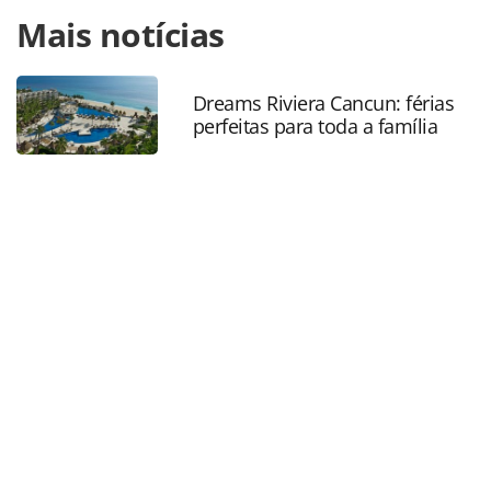
Para compartilhar esse conteúdo, por favor utilize o link
Mais notícias
https://www.panrotas.com.br/mercado/encontros/2026/05
pan-open-de-tenis-e-beach-tennis-movimenta-a-arena-ace-
em-sao-paulo-veja-novas-fotos_229043.html ou as
ferramentas oferecidas na página. Todo o conteúdo
Dreams Riviera Cancun: férias
perfeitas para toda a família
produzido pela PANROTAS Editora é protegido pela
legislação brasileira sobre direito autoral. Não reproduza o
conteúdo sem autorização da PANROTAS Editora
(copyright@panrotas.com.br).