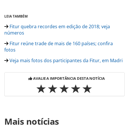
LEIA TAMBÉM
Fitur quebra recordes em edição de 2018; veja
números
Fitur reúne trade de mais de 160 países; confira
fotos
Veja mais fotos dos participantes da Fitur, em Madri
AVALIE A IMPORTÂNCIA DESTA NOTÍCIA
Para compartilhar esse conteúdo, por favor utilize o link
Mais notícias
https://www.panrotas.com.br/mercado/eventos/2018/06/fit
anuncia-novidades-para-edicao-de-2019-