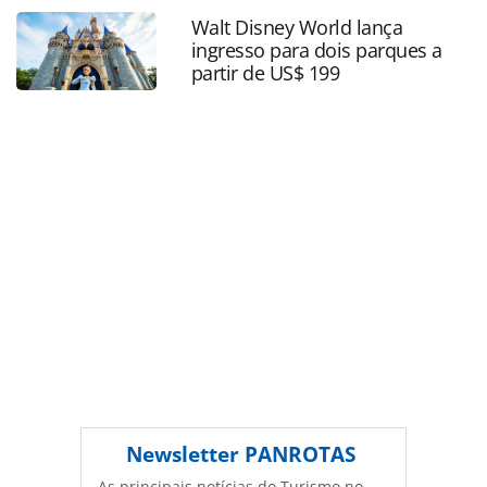
confira_156692.html ou as ferramentas oferecidas na
Walt Disney World lança
página. Todo o conteúdo produzido pela PANROTAS
ingresso para dois parques a
Editora é protegido pela legislação brasileira sobre direito
partir de US$ 199
autoral. Não reproduza o conteúdo sem autorização da
PANROTAS Editora (copyright@panrotas.com.br).
Newsletter
PANROTAS
As principais notícias do Turismo no