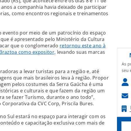
ado (RS), que acontece entre os dias 8 e 11 de
 anos a companhia havia deixado de participar
óprias, como encontros regionais e treinamentos
do evento por meio de um patrocínio do espaço
que é apresentado pelo Ministério da Cultura
stacar que o conglomerado
retornou este ano à
Braztoa como expositor,
levando suas marcas
As p
seu 
adoras a levar turistas para a região e, até
agens que mais brasileiros leva à região. Propor
viagem pelos costumes da Serra Gaúcha é uma
istóricas e culturais e que fazem da região um
ra se fazer Turismo, durante o ano todo”,
Corporativa da CVC Corp, Priscila Bures.
no Sul estará no espaço para interagir com os
conteúdo e capacitação exclusiva com mais de