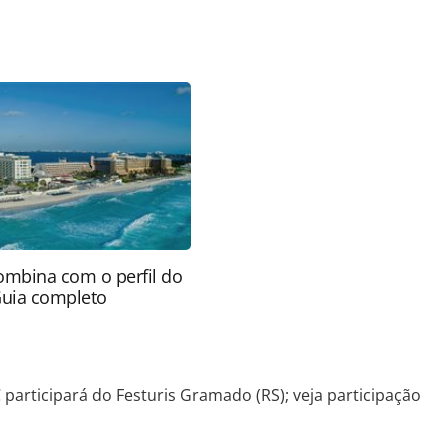
favor utilize o link
do/eventos/2018/10/cvc-corp-participara-do-
 as ferramentas oferecidas na página. Todo o
itora é protegido pela legislação brasileira sobre
onteúdo sem autorização da PANROTAS Editora
ombina com o perfil do
Guia completo
 participará do Festuris Gramado (RS); veja participação