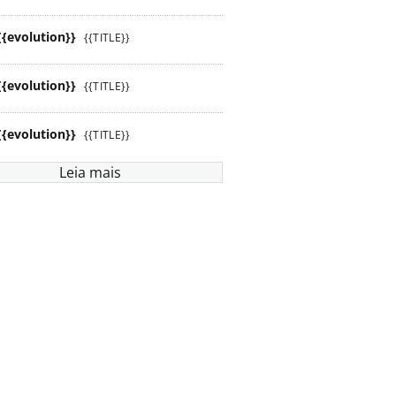
{{evolution}}
{{TITLE}}
{{evolution}}
{{TITLE}}
{{evolution}}
{{TITLE}}
Leia mais