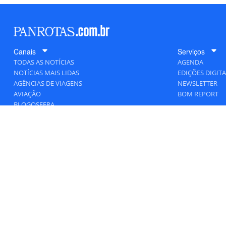
Canais
Serviços
TODAS AS NOTÍCIAS
AGENDA
NOTÍCIAS MAIS LIDAS
EDIÇÕES DIGITA
AGÊNCIAS DE VIAGENS
NEWSLETTER
AVIAÇÃO
BOM REPORT
BLOGOSFERA
DESTINOS
GENTE
HOTELARIA
MERCADO
PANCORP
PANROTAS+
VIAGENS DE LUXO
VÍDEOS
Todos os direitos reservados a PANRO