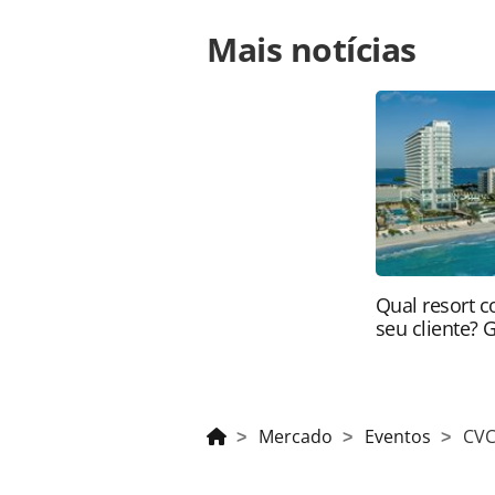
Para compartilhar esse conteúdo, por 
Mais notícias
https://www.panrotas.com.br/merca
festuris-gramado-rs_159320.html ou
conteúdo produzido pela PANROTAS Ed
direito autoral. Não reproduza o c
(copyright@panrotas.com.br).
Qual resort c
seu cliente? 
Mercado
Eventos
CVC