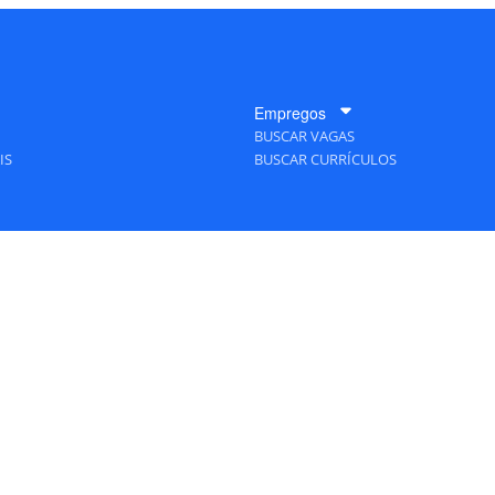
Empregos
BUSCAR VAGAS
IS
BUSCAR CURRÍCULOS
A Empresa
QUEM SOMOS
PUBLICIDADE
POLÍTICAS DE PRIVACIDADE
MAPA DO SITE
TAS Editora - Ver.
Friday, August 7, 2026 6:34:07 PM -03:00:00 - Builder 2026.6.2.1
/ Layou