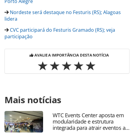
Porto Alegre
Nordeste será destaque no Festuris (RS); Alagoas
lidera
CVC participará do Festuris Gramado (RS); veja
participação
AVALIE A IMPORTÂNCIA DESTA NOTÍCIA
Para compartilhar esse conteúdo, por favor utilize o link
Mais notícias
https://www.panrotas.com.br/mercado/eventos/2018/10/re
chateaux-movimenta-luxo-no-festuris-com-
coquetel_159492.html ou as ferramentas oferecidas na
WTC Events Center aposta em
página. Todo o conteúdo produzido pela PANROTAS
modularidade e estrutura
Editora é protegido pela legislação brasileira sobre direito
integrada para atrair eventos a
autoral. Não reproduza o conteúdo sem autorização da