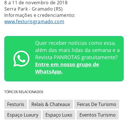
8 a 11 de novembro de 2018
Serra Park - Gramado (RS)
Informações e credenciamento:
www.festurisgramado.com
Quer receber notícias como essa,
além das mais lidas da semana e a
Revista PANROTAS gratuitamente?
Entre em nosso grupo de
WhatsApp.
TÓPICOS RELACIONADOS
Festuris
Relais & Chateaux
Feiras De Turismo
Espaço Luxury
Espaço Luxo
Eventos Turismo