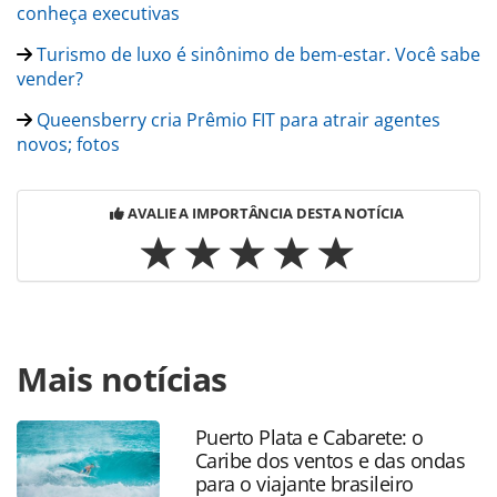
conheça executivas
Turismo de luxo é sinônimo de bem-estar. Você sabe
vender?
Queensberry cria Prêmio FIT para atrair agentes
novos; fotos
AVALIE A IMPORTÂNCIA DESTA NOTÍCIA
Para compartilhar esse conteúdo, por favor utilize o link
Mais notícias
https://www.panrotas.com.br/mercado/eventos/2019/02/il
latin-america--39levara-profissionais-de-volta-a-vida-
39_162129.html ou as ferramentas oferecidas na página.
Puerto Plata e Cabarete: o
Todo o conteúdo produzido pela PANROTAS Editora é
Caribe dos ventos e das ondas
protegido pela legislação brasileira sobre direito autoral.
para o viajante brasileiro
Não reproduza o conteúdo sem autorização da PANROTAS