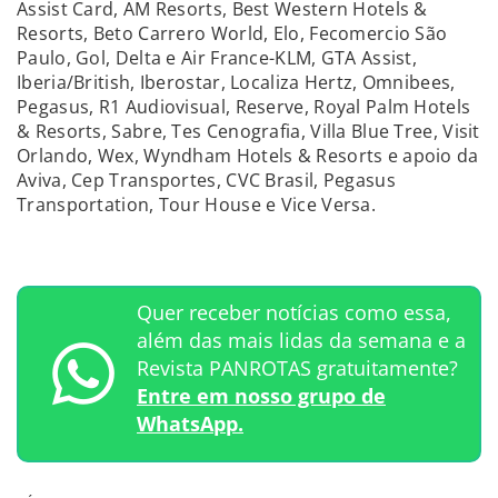
Assist Card, AM Resorts, Best Western Hotels &
Resorts, Beto Carrero World, Elo, Fecomercio São
Paulo, Gol, Delta e Air France-KLM, GTA Assist,
Iberia/British, Iberostar, Localiza Hertz, Omnibees,
Pegasus, R1 Audiovisual, Reserve, Royal Palm Hotels
& Resorts, Sabre, Tes Cenografia, Villa Blue Tree, Visit
Orlando, Wex, Wyndham Hotels & Resorts e apoio da
Aviva, Cep Transportes, CVC Brasil, Pegasus
Transportation, Tour House e Vice Versa.
Quer receber notícias como essa,
além das mais lidas da semana e a
Revista PANROTAS gratuitamente?
Entre em nosso grupo de
WhatsApp.