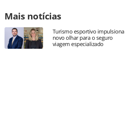
Para compartilhar esse conteúdo, por favor utilize o link
Mais notícias
https://www.panrotas.com.br/mercado/eventos/2019/03/ul
dia-para-se-inscrever-no-forum-panrotas_162922.html ou
as ferramentas oferecidas na página. Todo o conteúdo
Turismo esportivo impulsiona
produzido pela PANROTAS Editora é protegido pela
novo olhar para o seguro
legislação brasileira sobre direito autoral. Não reproduza o
viagem especializado
conteúdo sem autorização da PANROTAS Editora
(copyright@panrotas.com.br).