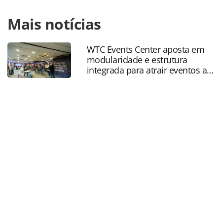
Para compartilhar esse conteúdo, por favor utilize o link
Mais notícias
https://www.panrotas.com.br/mercado/eventos/2019/08/av
tera-convencao-em-campinas-no-final-de-
novembro_166804.html ou as ferramentas oferecidas na
WTC Events Center aposta em
página. Todo o conteúdo produzido pela PANROTAS
modularidade e estrutura
Editora é protegido pela legislação brasileira sobre direito
integrada para atrair eventos a
autoral. Não reproduza o conteúdo sem autorização da
SP
PANROTAS Editora (copyright@panrotas.com.br).